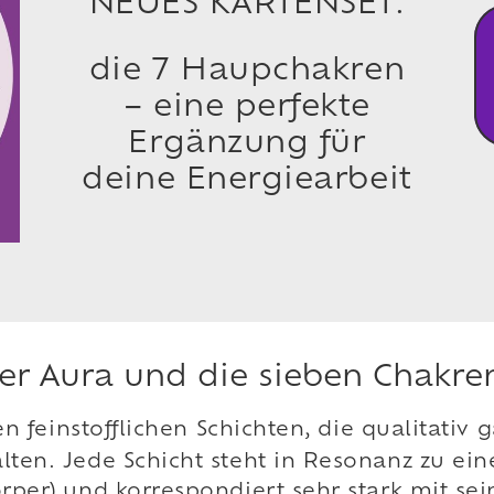
NEUES KARTENSET:
die 7 Haupchakren
– eine perfekte
Ergänzung für
deine Energiearbeit
der Aura und die sieben Chakre
en feinstofflichen Schichten, die qualitativ 
alten. Jede Schicht steht in Resonanz zu e
rper) und korrespondiert sehr stark mit se