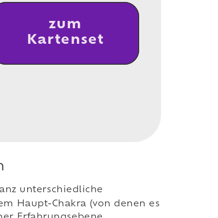
zum
Kartenset
n
ganz unterschiedliche
inem Haupt-Chakra (von denen es
iner Erfahrungsebene.