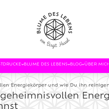
STDRUCKE
BLUME DES LEBENS
BLOG
ÜBER MIC
llen Energiekörper und wie Du ihn reinige
 geheimnisvollen Ener
nnst