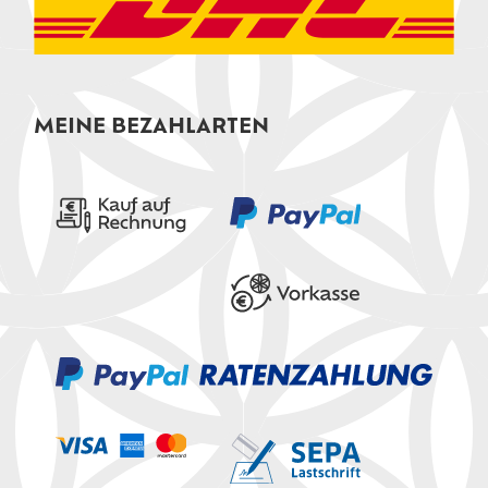
MEINE BEZAHLARTEN