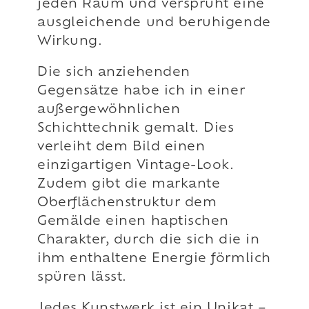
jeden Raum und versprüht eine
ausgleichende und beruhigende
Wirkung.
Die sich anziehenden
Gegensätze habe ich in einer
außergewöhnlichen
Schichttechnik gemalt. Dies
verleiht dem Bild einen
einzigartigen Vintage-Look.
Zudem gibt die markante
Oberflächenstruktur dem
Gemälde einen haptischen
Charakter, durch die sich die in
ihm enthaltene Energie förmlich
spüren lässt.
Jedes Kunstwerk ist ein Unikat –