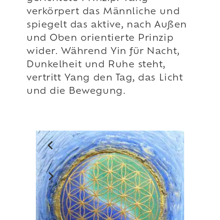
verkörpert das Männliche und
spiegelt das aktive, nach Außen
und Oben orientierte Prinzip
wider. Während Yin für Nacht,
Dunkelheit und Ruhe steht,
vertritt Yang den Tag, das Licht
und die Bewegung.