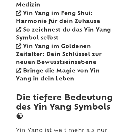
Medizin
Yin Yang im Feng Shui:
Harmonie für dein Zuhause
So zeichnest du das Yin Yang
Symbol selbst
Yin Yang im Goldenen
Zeitalter: Dein Schlüssel zur
neuen Bewusstseinsebene
Bringe die Magie von Yin
Yang in dein Leben
Die tiefere Bedeutung
des Yin Yang Symbols
☯️
Yin Yang ist weit mehr als nur