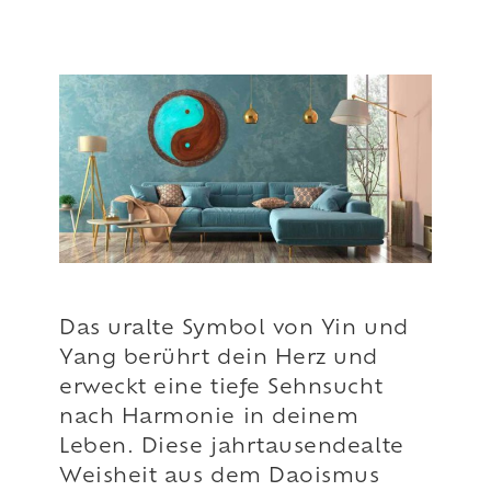
Das uralte Symbol von Yin und
Yang berührt dein Herz und
erweckt eine tiefe Sehnsucht
nach Harmonie in deinem
Leben. Diese jahrtausendealte
Weisheit aus dem Daoismus