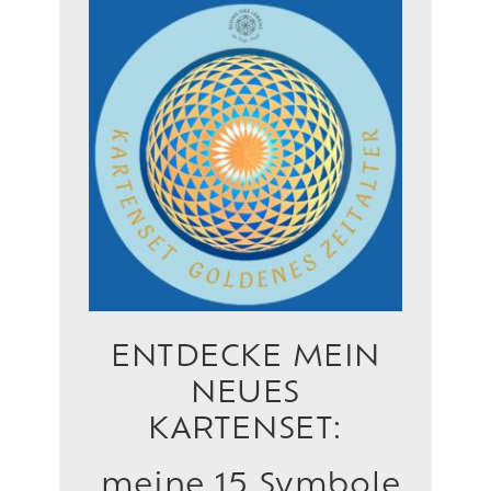
ENTDECKE MEIN
NEUES
KARTENSET:
meine 15 Symbole