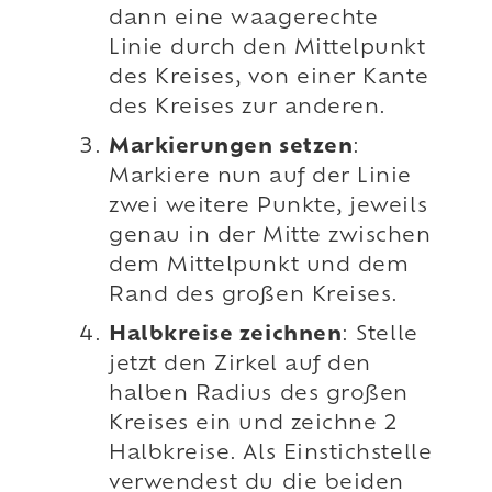
dann eine waagerechte
Linie durch den Mittelpunkt
des Kreises, von einer Kante
des Kreises zur anderen.
Markierungen setzen
:
Markiere nun auf der Linie
zwei weitere Punkte, jeweils
genau in der Mitte zwischen
dem Mittelpunkt und dem
Rand des großen Kreises.
Halbkreise zeichnen
: Stelle
jetzt den Zirkel auf den
halben Radius des großen
Kreises ein und zeichne 2
Halbkreise. Als Einstichstelle
verwendest du die beiden