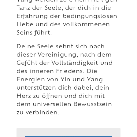
Yang werden zu einem heiligen
Tanz der Seele, der dich in die
Erfahrung der bedingungslosen
Liebe und des vollkommenen
Seins führt.
Deine Seele sehnt sich nach
dieser Vereinigung, nach dem
Gefühl der Vollständigkeit und
des inneren Friedens. Die
Energien von Yin und Yang
unterstützen dich dabei, dein
Herz zu öffnen und dich mit
dem universellen Bewusstsein
zu verbinden.