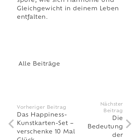
spüre, wie sich Harmonie und
Gleichgewicht in deinem Leben
entfalten.
Alle Beiträge
Nächster
Vorheriger Beitrag
Beitrag
Das Happiness-
Die
Kunstkarten-Set –
Bedeutung
verschenke 10 Mal
der