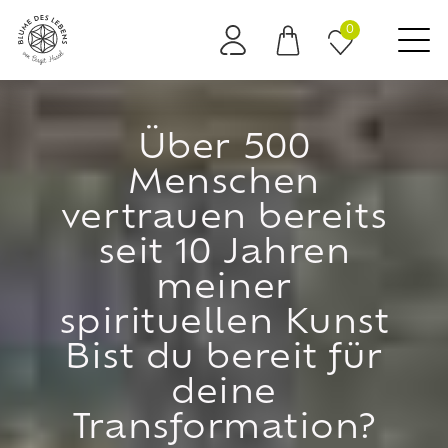
0
Es befinden sich keine Produkte im Warenkorb.
Über 500
Menschen
vertrauen bereits
seit 10 Jahren
meiner
spirituellen Kunst
Bist du bereit für
deine
Transformation?