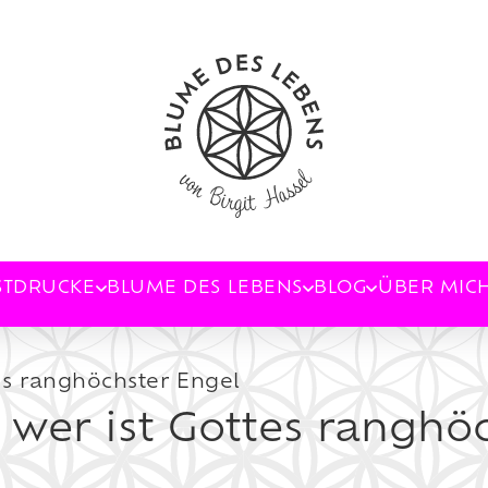
STDRUCKE
BLUME DES LEBENS
BLOG
ÜBER MIC
es ranghöchster Engel
 wer ist Gottes ranghö