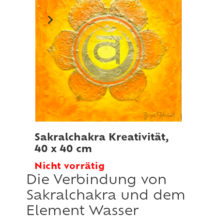
Sakralchakra Kreativität,
E
40 x 40 cm
Nicht vorrätig
Die Verbindung von
Sakralchakra und dem
Element Wasser