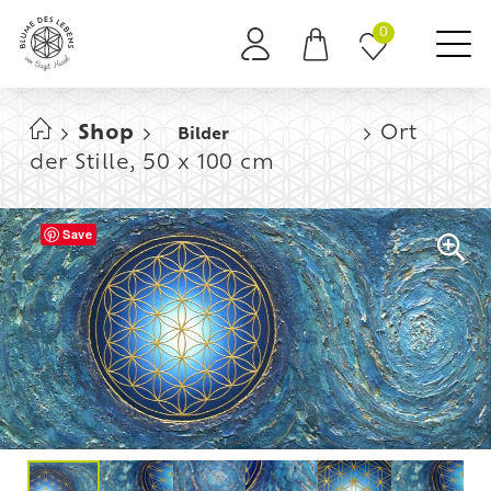
0
Es befinden sich keine Produkte im Warenkorb.
Shop
Ort
Bilder
der Stille, 50 x 100 cm
Save