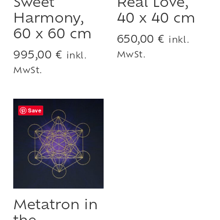
Sweet
Real Love,
Harmony,
40 x 40 cm
60 x 60 cm
650,00
€
inkl.
995,00
€
MwSt.
inkl.
MwSt.
Save
Metatron in