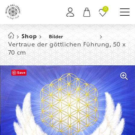
0
Es befinden sich keine Produkte im Warenkorb.
Shop
Bilder
Vertraue der göttlichen Führung, 50 x
70 cm
Save