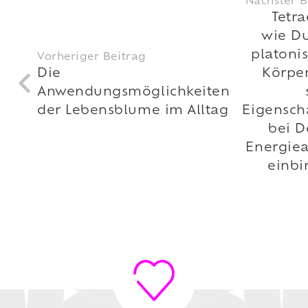
Nächster B
Tetra
wie D
platoni
Vorheriger Beitrag
Die
Körpe
Anwendungsmöglichkeiten
der Lebensblume im Alltag
Eigensch
bei D
Energiea
einbi