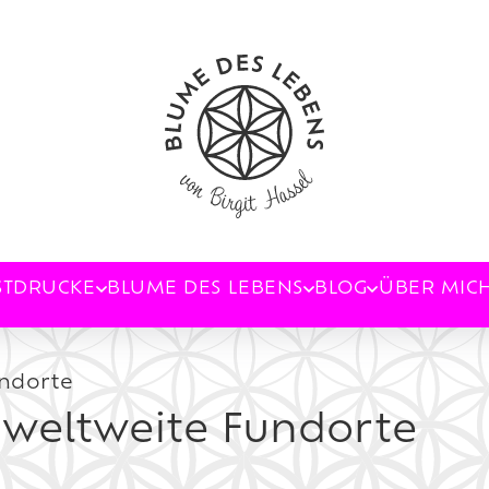
STDRUCKE
BLUME DES LEBENS
BLOG
ÜBER MIC
undorte
 weltweite Fundorte