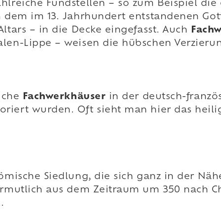
hlreiche Fundstellen – so zum Beispiel di
In dem im 13. Jahrhundert entstandenen Got
Altars – in die Decke eingefasst. Auch
Fachw
alen-Lippe – weisen die hübschen Verzieru
eiche
Fachwerkhäuser
in der deutsch-franzö
riert wurden. Oft sieht man hier das heili
 römische Siedlung, die sich ganz in der Nä
ermutlich aus dem Zeitraum um 350 nach Chri
.