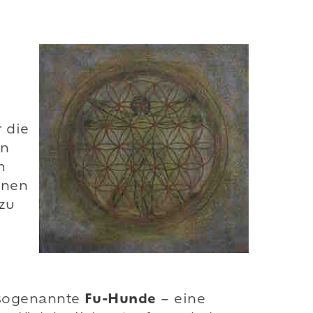
 die
en
m
hnen
 zu
 sogenannte
Fu-Hunde
– eine