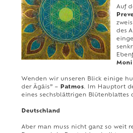
Auf d
Preve
zweis
des A
einge
senkr
Ebenf
Moni
Wenden wir unseren Blick einige hun
der Ägäis” –
Patmos
. Im Hauptort d
eines sechsblättrigen Blütenblattes 
Deutschland
Aber man muss nicht ganz so weit r