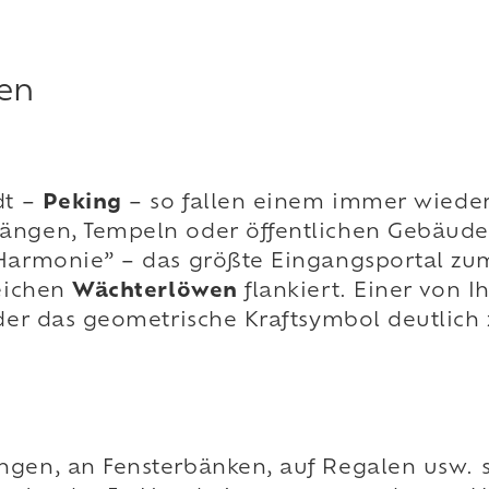
en
dt –
Peking
– so fallen einem immer wieder
gängen, Tempeln oder öffentlichen Gebäud
 Harmonie” – das größte Eingangsportal zu
reichen
Wächterlöwen
flankiert. Einer von I
 der das geometrische Kraftsymbol deutlich
ngen, an Fensterbänken, auf Regalen usw.