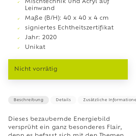
Mischtechnik und Acryl auf
Leinwand
Maße (B/H): 40 x 40 x 4 cm
signiertes Echtheitszertifikat
Jahr: 2020
Unikat
Nicht vorrätig
Beschreibung
Details
Zusätzliche Information
Dieses bezaubernde Energiebild
versprüht ein ganz besonderes Flair,
denn es befasst sich mit den Themen