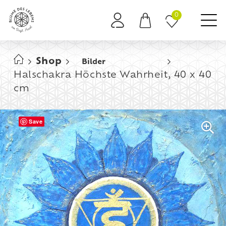
0
Es befinden sich keine Produkte im Warenkorb.
Shop
Bilder
Halschakra Höchste Wahrheit, 40 x 40
cm
Save