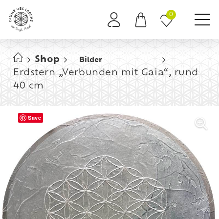
0
Es befinden sich keine Produkte im Warenkorb.
Shop
Bilder
Erdstern „Verbunden mit Gaia“, rund
40 cm
Save