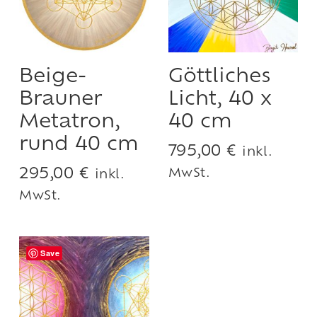
Beige-
Göttliches
Brauner
Licht, 40 x
Metatron,
40 cm
rund 40 cm
795,00
€
inkl.
295,00
€
MwSt.
inkl.
MwSt.
Save