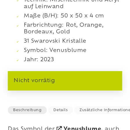
Technik: Mischtechnik und Acryl
auf Leinwand
Maße (B/H): 50 x 50 x 4 cm
Farbrichtung: Rot, Orange,
Bordeaux, Gold
31 Swarovski Kristalle
Symbol: Venusblume
Jahr: 2023
Nicht vorrätig
Beschreibung
Details
Zusätzliche Information
Das Symbol der
Venusblume
, auch