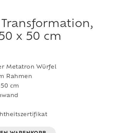
 Transformation,
50 x 50 cm
r Metatron Würfel
em Rahmen
 50 cm
inwand
htheitszertifikat