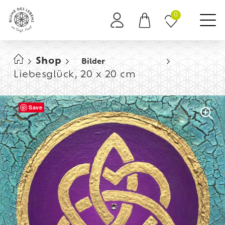
0
Es befinden sich keine Produkte im Warenkorb.
Shop
Bilder
Liebesglück, 20 x 20 cm
Save