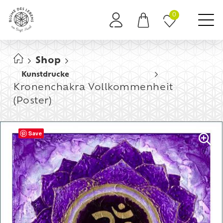
0
Es befinden sich keine Produkte im Warenkorb.
Shop
Kunstdrucke
Kronenchakra Vollkommenheit
(Poster)
Save