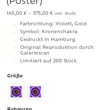
(Poster)
Preisspanne:
145,00
€
–
375,00
€
inkl. MwSt.
145,00 €
Farbrichtung: Violett, Gold
bis
Symbol: Kronenchakra
375,00 €
Gedruckt in Hamburg
Original Reproduktion durch
Galeriescan
Limitiert auf 200 Stück
Größe
Rahmung