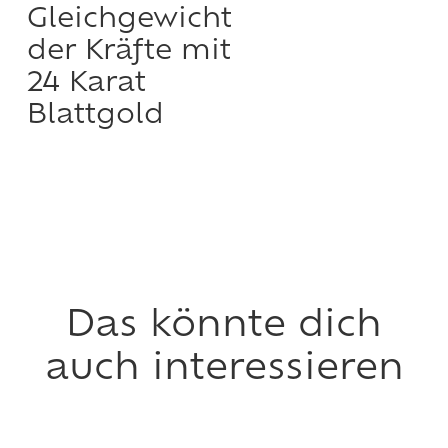
Gleichgewicht
der Kräfte mit
24 Karat
Blattgold
Dieses
Produkt
weist
mehrere
Varianten
auf.
Die
Das könnte dich
Optionen
auch interessieren
können
auf
der